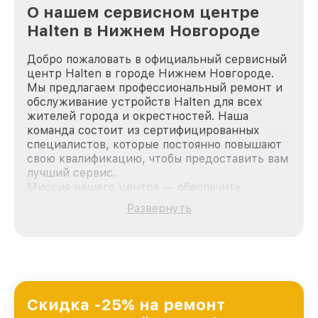
О нашем сервисном центре
Halten в Нижнем Новгороде
Добро пожаловать в официальный сервисный
центр Halten в городе Нижнем Новгороде.
Мы предлагаем профессиональный ремонт и
обслуживание устройств Halten для всех
жителей города и окрестностей. Наша
команда состоит из сертифицированных
специалистов, которые постоянно повышают
свою квалификацию, чтобы предоставить вам
лучший сервис.
Миссия нашего центра — обеспечить
качественный и доступный ремонт для
Развернуть
каждого пользователя продукции Halten, вне
зависимости от сложности поломки. Мы
стремимся к тому, чтобы каждый клиент был
удовлетворен скоростью и качеством
предоставляемых услуг. Наша цель — стать
лучшим сервисным центром Halten в городе
Нижнем Новгороде, постоянно повышая
Скидка -25% на ремонт
уровень доверия и лояльности наших