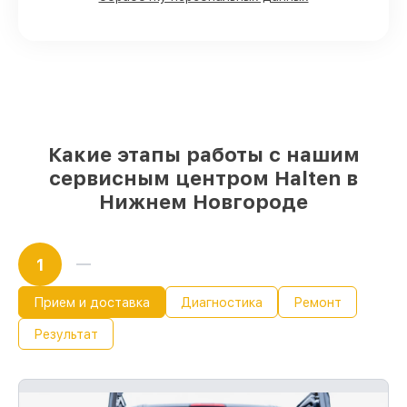
или доступны для быстрой доставки
Оригинальные запчасти и
качественные реплики на ваш выбор
–
с учётом всех запросов
85%
работ за 1–2 часа, если мастер
приступает к обслуживанию сразу
Какие этапы работы с нашим
сервисным центром Halten в
Нижнем Новгороде
1
Прием и доставка
Диагностика
Ремонт
Результат